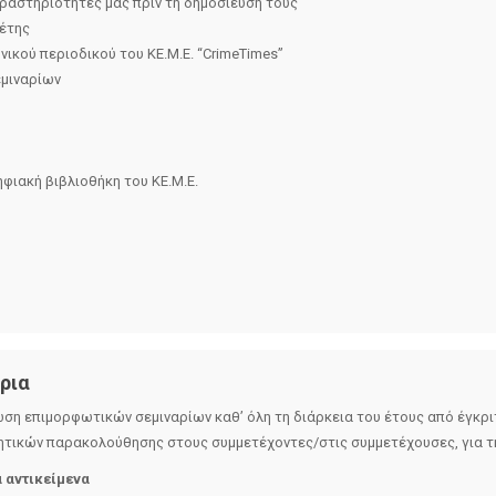
δραστηριότητες μας πριν τη δημοσίευση τους
λέτης
ικού περιοδικού του ΚΕ.Μ.Ε. “CrimeTimes”
μιναρίων
ιακή βιβλιοθήκη του ΚΕ.Μ.Ε.
ρια
ση επιµορφωτικών σεµιναρίων καθ’ όλη τη διάρκεια του έτους από έγκρι
ητικών παρακολούθησης στους συµµετέχοντες/στις συμμετέχουσες, για τ
 αντικείµενα