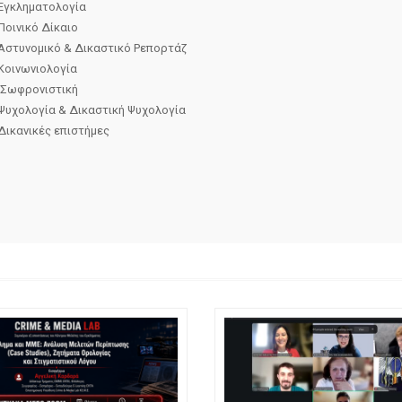
Εγκληµατολογία
Ποινικό ∆ίκαιο
Αστυνοµικό & ∆ικαστικό Ρεπορτάζ
Κοινωνιολογία
Σωφρονιστική
Ψυχολογία & ∆ικαστική Ψυχολογία
Δικανικές επιστήμες