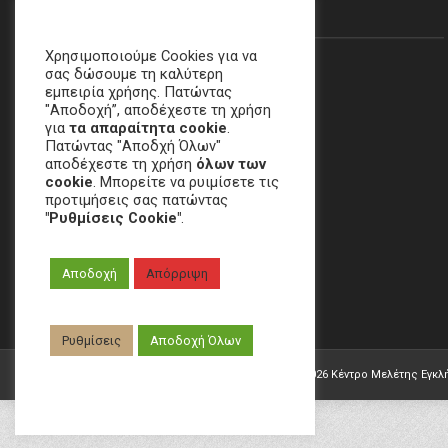
Θα Μας Βρείτε…
Χρησιμοποιούμε Cookies για να
σας δώσουμε τη καλύτερη
εμπειρία χρήσης. Πατώντας
"Αποδοχή”, αποδέχεστε τη χρήση
για
τα απαραίτητα cookie
.
Πατώντας "Αποδχή Όλων"
αποδέχεστε τη χρήση
όλων των
cookie
. Μπορείτε να ρυιμίσετε τις
προτιμήσεις σας πατώντας
"Ρυθμίσεις Cookie"
.
Χαλάνδρι, ΑΘΗΝΑ
Αποδοχή
Απόρριψη
email
:
crime[at]e-keme[dot]gr
Ρυθμίσεις
Αποδοχή Όλων
Developed by
W.&G. Development
| Copyright ©
2026 Κέντρο Μελέτης Εγκλ