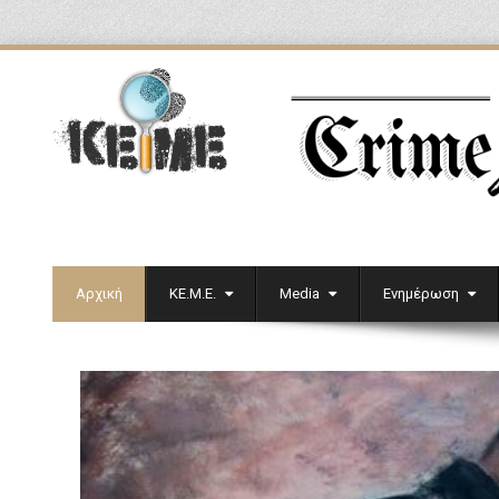
Αρχική
ΚΕ.Μ.Ε.
Media
Ενημέρωση