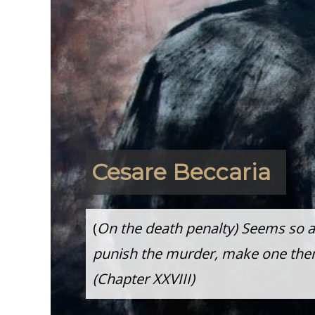
Cesare Beccaria
(
On the death penalty) Seems so abs
punish the murder, make one thems
(Chapter XXVIII)