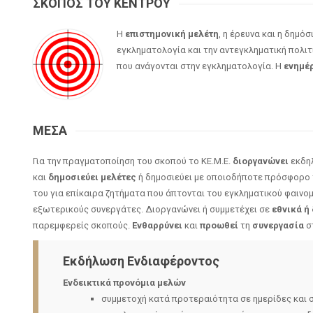
ΣΚΟΠΟΣ ΤΟΥ ΚΕΝΤΡΟΥ
Η
επιστημονική μελέτη
, η έρευνα και η δημ
εγκληματολογία και την αντεγκληματική πολιτ
που ανάγονται στην εγκληματολογία. Η
ενημέ
ΜΕΣΑ
Για την πραγματοποίηση του σκοπού το ΚΕ.Μ.Ε.
διοργανώνει
εκδηλ
και
δημοσιεύει
μελέτες
ή δημοσιεύει με οποιοδήποτε πρόσφορο 
του για επίκαιρα ζητήματα που άπτονται του εγκληματικού φαινο
εξωτερικούς συνεργάτες. Διοργανώνει ή συμμετέχει σε
εθνικά ή
παρεμφερείς σκοπούς.
Ενθαρρύνει
και
προωθεί
τη
συνεργασία
στ
Εκδήλωση Ενδιαφέροντος
Ενδεικτικά προνόμια μελών
συμμετοχή κατά προτεραιότητα σε ημερίδες και σ