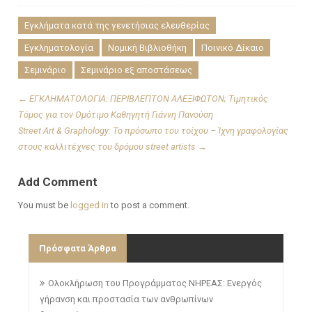
Εγκλήματα κατά της γενετήσιας ελευθερίας
Εγκληματολογία
Νομική Βιβλιοθήκη
Ποινικό Δίκαιο
Σεμινάριο
Σεμινάριο εξ αποστάσεως
←
ΕΓΚΛΗΜΑΤΟΛΟΓΙΑ: ΠΕΡIΒΛΕΠΤΟΝ ΑΛΕΞIΦΩΤΟΝ; Τιμητικός
Τόμος για τον Ομότιμο Καθηγητή Γιάννη Πανούση
Street Art & Graphology: Το πρόσωπο του τοίχου – Ίχνη γραφολογίας
στους καλλιτέχνες του δρόμου street artists
→
Add Comment
You must be
logged in
to post a comment.
Πρόσφατα Άρθρα
Ολοκλήρωση του Προγράμματος ΝΗΡΕΑΣ: Ενεργός
γήρανση και προστασία των ανθρωπίνων