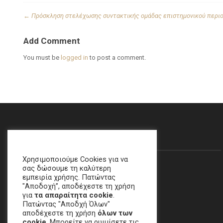
←
Πρόσκληση στελέχωσης συντακτικής ομάδας επιστημονικού περιο
Add Comment
You must be
logged in
to post a comment.
Θα Μας Βρείτε…
Χρησιμοποιούμε Cookies για να
σας δώσουμε τη καλύτερη
εμπειρία χρήσης. Πατώντας
"Αποδοχή”, αποδέχεστε τη χρήση
για
τα απαραίτητα cookie
.
Πατώντας "Αποδχή Όλων"
αποδέχεστε τη χρήση
όλων των
cookie
. Μπορείτε να ρυιμίσετε τις