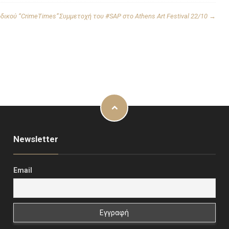
δικού “CrimeTimes”
Συμμετοχή του #SAP στο Athens Art Festival 22/10
→
Newsletter
Email