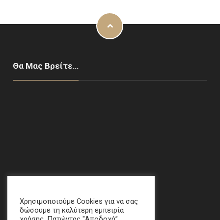
Θα Μας Βρείτε…
Χαλάνδρι, ΑΘΗΝΑ
email
:
crime[at]e-keme[dot]gr
Χρησιμοποιούμε Cookies για να σας
δώσουμε τη καλύτερη εμπειρία
χρήσης. Πατώντας "Αποδοχή”,