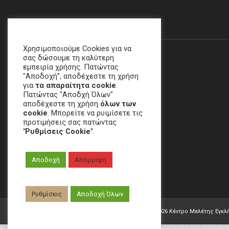
Θα Μας Βρείτε…
Χρησιμοποιούμε Cookies για να
σας δώσουμε τη καλύτερη
εμπειρία χρήσης. Πατώντας
"Αποδοχή”, αποδέχεστε τη χρήση
για
τα απαραίτητα cookie
.
Πατώντας "Αποδχή Όλων"
αποδέχεστε τη χρήση
όλων των
cookie
. Μπορείτε να ρυιμίσετε τις
προτιμήσεις σας πατώντας
"Ρυθμίσεις Cookie"
.
Χαλάνδρι, ΑΘΗΝΑ
Αποδοχή
Απόρριψη
email
:
crime[at]e-keme[dot]gr
Ρυθμίσεις
Αποδοχή Όλων
Developed by
W.&G. Development
| Copyright ©
2026 Κέντρο Μελέτης Εγκλ