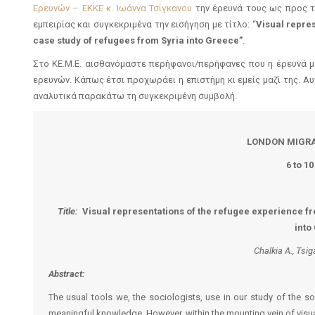
Ερευνών – ΕΚΚΕ
κ. Ιωάννα
Τσίγκανου
την έρευνά τους ως προς τ
εμπειρίας και συγκεκριμένα την εισήγηση με τίτλο: “
Visual repre
case study of refugees from Syria into Greece”
.
Στο ΚΕ.Μ.Ε. αισθανόμαστε περήφανοι/περήφανες που η έρευνά 
ερευνών. Κάπως έτσι προχωράει η επιστήμη κι εμείς μαζί της. Αυ
αναλυτικά παρακάτω τη συγκεκριμένη συμβολή.
LONDON MIGRA
6 to 1
Title:
Visual representations of the refugee experience fr
into
Chalkia A., Tsi
Abstract:
The usual tools we, the sociologists, use in our study of the so
meaningful knowledge. However, within the mounting vein of vis