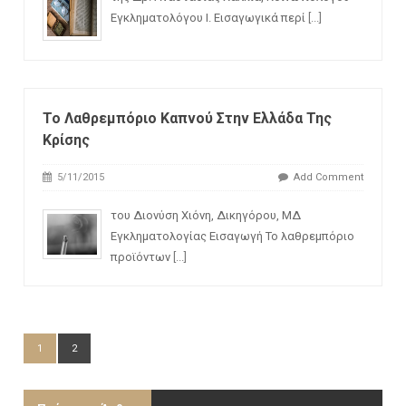
Εγκληματολόγου Ι. Εισαγωγικά περί
[...]
Το Λαθρεμπόριο Καπνού Στην Ελλάδα Της
Κρίσης
5/11/2015
Add Comment
του Διονύση Χιόνη, Δικηγόρου, ΜΔ
Εγκληματολογίας Εισαγωγή Το λαθρεμπόριο
προϊόντων
[...]
1
2