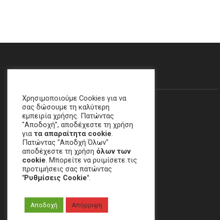
Θα Μας Βρείτε…
Χρησιμοποιούμε Cookies για να
σας δώσουμε τη καλύτερη
εμπειρία χρήσης. Πατώντας
"Αποδοχή”, αποδέχεστε τη χρήση
για
τα απαραίτητα cookie
.
Πατώντας "Αποδχή Όλων"
αποδέχεστε τη χρήση
όλων των
cookie
. Μπορείτε να ρυιμίσετε τις
προτιμήσεις σας πατώντας
"Ρυθμίσεις Cookie"
.
Χαλάνδρι, ΑΘΗΝΑ
Αποδοχή
Απόρριψη
email
:
crime[at]e-keme[dot]gr