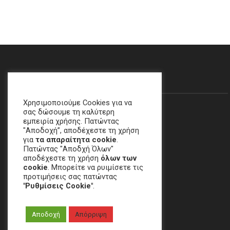
Θα Μας Βρείτε…
Χρησιμοποιούμε Cookies για να
σας δώσουμε τη καλύτερη
εμπειρία χρήσης. Πατώντας
"Αποδοχή”, αποδέχεστε τη χρήση
για
τα απαραίτητα cookie
.
Πατώντας "Αποδχή Όλων"
αποδέχεστε τη χρήση
όλων των
cookie
. Μπορείτε να ρυιμίσετε τις
προτιμήσεις σας πατώντας
"Ρυθμίσεις Cookie"
.
Χαλάνδρι, ΑΘΗΝΑ
Αποδοχή
Απόρριψη
email
:
crime[at]e-keme[dot]gr