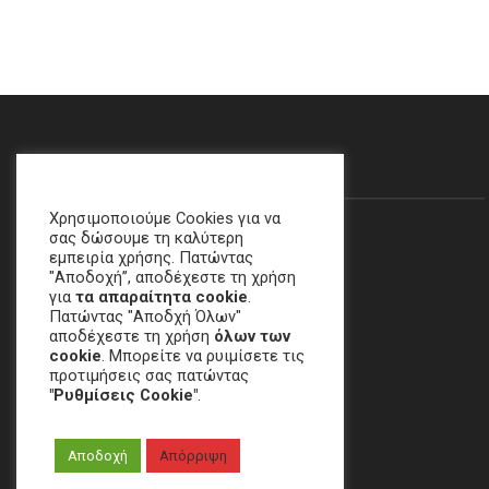
Θα Μας Βρείτε…
Χρησιμοποιούμε Cookies για να
σας δώσουμε τη καλύτερη
εμπειρία χρήσης. Πατώντας
"Αποδοχή”, αποδέχεστε τη χρήση
για
τα απαραίτητα cookie
.
Πατώντας "Αποδχή Όλων"
αποδέχεστε τη χρήση
όλων των
cookie
. Μπορείτε να ρυιμίσετε τις
προτιμήσεις σας πατώντας
"Ρυθμίσεις Cookie"
.
Χαλάνδρι, ΑΘΗΝΑ
Αποδοχή
Απόρριψη
email
:
crime[at]e-keme[dot]gr