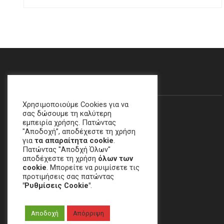
Θα Μας Βρείτε…
Χρησιμοποιούμε Cookies για να
σας δώσουμε τη καλύτερη
εμπειρία χρήσης. Πατώντας
"Αποδοχή”, αποδέχεστε τη χρήση
για
τα απαραίτητα cookie
.
Πατώντας "Αποδχή Όλων"
αποδέχεστε τη χρήση
όλων των
cookie
. Μπορείτε να ρυιμίσετε τις
προτιμήσεις σας πατώντας
"Ρυθμίσεις Cookie"
.
Χαλάνδρι, ΑΘΗΝΑ
Αποδοχή
Απόρριψη
email
:
crime[at]e-keme[dot]gr