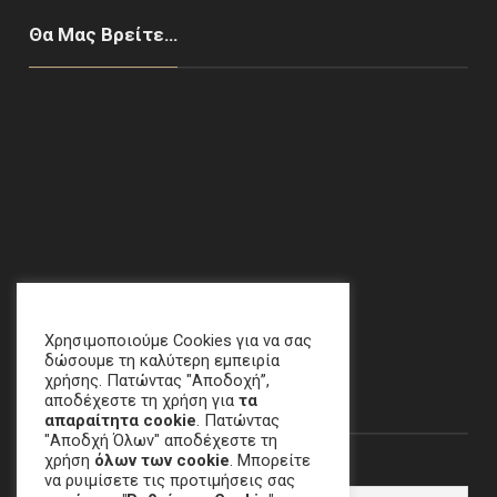
Θα Μας Βρείτε…
Χαλάνδρι, ΑΘΗΝΑ
email
:
crime[at]e-keme[dot]gr
Χρησιμοποιούμε Cookies για να σας
δώσουμε τη καλύτερη εμπειρία
χρήσης. Πατώντας "Αποδοχή”,
Newsletter
αποδέχεστε τη χρήση για
τα
απαραίτητα cookie
. Πατώντας
"Αποδχή Όλων" αποδέχεστε τη
χρήση
όλων των cookie
. Μπορείτε
Email
να ρυιμίσετε τις προτιμήσεις σας