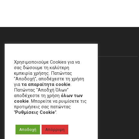
Θα Μας Βρείτε…
Χρησιμοποιούμε Cookies για να
σας δώσουμε τη καλύτερη
εμπειρία χρήσης. Πατώντας
"Αποδοχή”, αποδέχεστε τη χρήση
για
τα απαραίτητα cookie
.
Πατώντας "Αποδχή Όλων"
αποδέχεστε τη χρήση
όλων των
cookie
. Μπορείτε να ρυιμίσετε τις
προτιμήσεις σας πατώντας
"Ρυθμίσεις Cookie"
.
Χαλάνδρι, ΑΘΗΝΑ
Αποδοχή
Απόρριψη
email
:
crime[at]e-keme[dot]gr