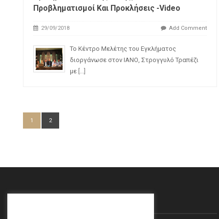
Προβληματισμοί Και Προκλήσεις -Video
29/09/2018
Add Comment
Το Κέντρο Μελέτης του Εγκλήματος
διοργάνωσε στον ΙΑΝΟ, Στρογγυλό Τραπέζι
με
[...]
1
2
Θα Μας Βρείτε…