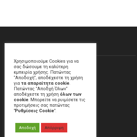
Θα Μας Βρείτε…
Χρησιμοποιούμε Cookies για να
σας δώσουμε τη καλύτερη
εμπειρία χρήσης. Πατώντας
"Αποδοχή”, αποδέχεστε τη χρήση
για
τα απαραίτητα cookie
.
Πατώντας "Αποδχή Όλων"
αποδέχεστε τη χρήση
όλων των
cookie
. Μπορείτε να ρυιμίσετε τις
προτιμήσεις σας πατώντας
"Ρυθμίσεις Cookie"
.
Χαλάνδρι, ΑΘΗΝΑ
Αποδοχή
Απόρριψη
email
:
crime[at]e-keme[dot]gr