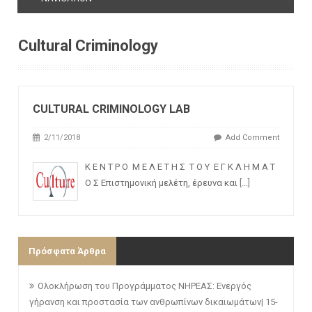
Cultural Criminology
CULTURAL CRIMINOLOGY LAB
2/11/2018
Add Comment
Κ Ε Ν Τ Ρ Ο Μ Ε Λ Ε Τ Η Σ Τ Ο Υ Ε Γ Κ Λ Η Μ Α Τ
Ο Σ Επιστημονική μελέτη, έρευνα και
[...]
Πρόσφατα Άρθρα
Ολοκλήρωση του Προγράμματος ΝΗΡΕΑΣ: Ενεργός
γήρανση και προστασία των ανθρωπίνων δικαιωμάτων| 15-