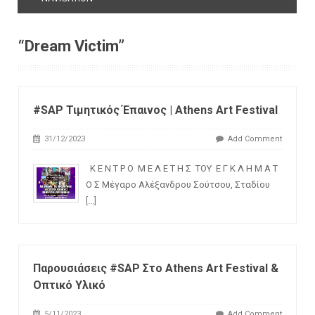
“Dream Victim”
#SAP Τιμητικός Έπαινος | Athens Art Festival
31/12/2023
Add Comment
Κ Ε Ν Τ Ρ Ο Μ Ε Λ Ε Τ Η Σ ΤΟΥ Ε Γ Κ Λ Η Μ Α Τ
Ο Σ Μέγαρο Αλέξανδρου Σούτσου, Σταδίου
[...]
Παρουσιάσεις #SAP Στο Athens Art Festival &
Οπτικό Υλικό
5/11/2023
Add Comment