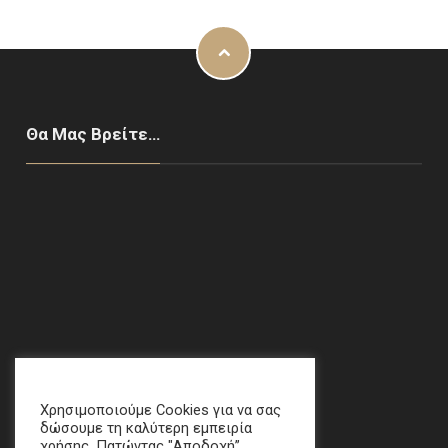
Θα Μας Βρείτε…
Χαλάνδρι, ΑΘΗΝΑ
email
:
crime[at]e-keme[dot]gr
Χρησιμοποιούμε Cookies για να σας
δώσουμε τη καλύτερη εμπειρία
χρήσης. Πατώντας "Αποδοχή”,