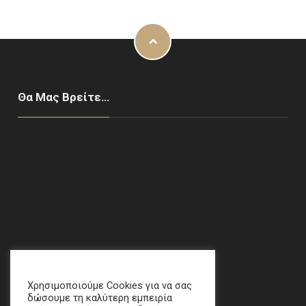
Θα Μας Βρείτε…
Χαλάνδρι, ΑΘΗΝΑ
email
:
crime[at]e-keme[dot]gr
Χρησιμοποιούμε Cookies για να σας
δώσουμε τη καλύτερη εμπειρία