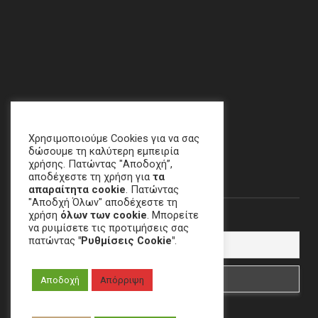
Χαλάνδρι, ΑΘΗΝΑ
email
:
crime[at]e-keme[dot]gr
Χρησιμοποιούμε Cookies για να σας
δώσουμε τη καλύτερη εμπειρία
χρήσης. Πατώντας "Αποδοχή”,
Newsletter
αποδέχεστε τη χρήση για
τα
απαραίτητα cookie
. Πατώντας
"Αποδχή Όλων" αποδέχεστε τη
χρήση
όλων των cookie
. Μπορείτε
Email
να ρυιμίσετε τις προτιμήσεις σας
πατώντας
"Ρυθμίσεις Cookie"
.
Αποδοχή
Απόρριψη