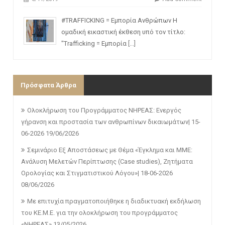
#TRAFFICKING = Εμπορία Ανθρώπων Η
ομαδική εικαστική έκθεση υπό τον τίτλο:
"Trafficking = Εμπορία
[...]
Πρόσφατα Άρθρα
Ολοκλήρωση του Προγράμματος ΝΗΡΕΑΣ: Ενεργός
γήρανση και προστασία των ανθρωπίνων δικαιωμάτων| 15-
06-2026
19/06/2026
Σεμινάριο Εξ Αποστάσεως με Θέμα «Έγκλημα και ΜΜΕ:
Ανάλυση Μελετών Περίπτωσης (Case studies), Ζητήματα
Ορολογίας και Στιγματιστικού Λόγου»| 18-06-2026
08/06/2026
Με επιτυχία πραγματοποιήθηκε η διαδικτυακή εκδήλωση
του ΚΕ.Μ.Ε. για την ολοκλήρωση του προγράμματος
«ΝΗΡΕΑΣ»
13/05/2026