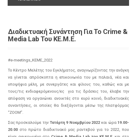
Διαδικτυακή Συνάντηση Για Το Crime &
Μedia Lab Του ΚΕ.Μ.Ε.
#e-meetings_ΚΕΜΕ_2022
Το Κέντρο Μελέτης του Εγκλήματος, αναγνωρίζοντας την ανάγκη
να γίνεται απρόσκοπτα η επικοινωνία του με παλαιά, νέα και
υποψήφια μέλη, με συνεργάτες και φίλους του, καθώς και με
τους/τις ενδιαφερόμενους/ες για τις δράσεις του, έλαβε την
απόφαση να οργανώνει ανοικτές στο ευρύ κοινό, διαδικτυακές
συναντήσεις, οι οποίες θα διεξάγονται μέσω της πλατφόρμας
“ZOOM”.
Σας προσκαλούμε την
Τετάρτη 9 Νοεμβρίου 2022
και ώρα
19.00-
20.00
στο πρώτο διαδικτυακό μας ραντεβού για το 2022, που
είναι αφιερωμένο στο
Crime & Μedia Lab του ΚΕ.Μ.Ε.
και στο