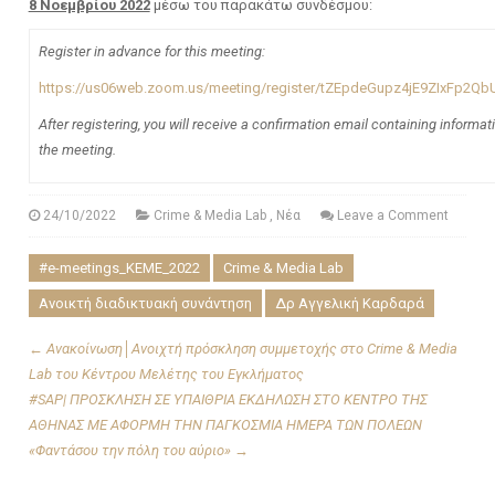
8 Νοεμβρίου 2022
μέσω του παρακάτω συνδέσμου:
Register in advance for this meeting:
https://us06web.zoom.us/meeting/register/tZEpdeGupz4jE9ZIxFp
After registering, you will receive a confirmation email containing informat
the meeting.
24/10/2022
Crime & Μedia Lab
,
Νέα
Leave a Comment
#e-meetings_ΚΕΜΕ_2022
Crime & Media Lab
Ανοικτή διαδικτυακή συνάντηση
Δρ Αγγελική Καρδαρά
←
Ανακοίνωση│Ανοιχτή πρόσκληση συμμετοχής στο Crime & Μedia
Lab του Κέντρου Μελέτης του Εγκλήματος
#SAP| ΠΡΟΣΚΛΗΣΗ ΣΕ ΥΠΑΙΘΡΙΑ ΕΚΔΗΛΩΣΗ ΣΤΟ ΚΕΝΤΡΟ ΤΗΣ
ΑΘΗΝΑΣ ΜΕ ΑΦΟΡΜΗ ΤΗΝ ΠΑΓΚΟΣΜΙΑ ΗΜΕΡΑ ΤΩΝ ΠΟΛΕΩΝ
«Φαντάσου την πόλη του αύριο»
→