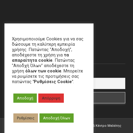
Χαλάνδρι, ΑΘΗΝΑ
email
:
crime[at]e-keme[dot]gr
Χρησιμοποιούμε Cookies για να σας
δώσουμε τη καλύτερη εμπειρία
χρήσης. Πατώντας "Αποδοχή”,
Newsletter
αποδέχεστε τη χρήση για
τα
απαραίτητα cookie
. Πατώντας
"Αποδχή Όλων" αποδέχεστε τη
χρήση
όλων των cookie
. Μπορείτε
Email
να ρυιμίσετε τις προτιμήσεις σας
πατώντας
"Ρυθμίσεις Cookie"
.
Αποδοχή
Απόρριψη
Ρυθμίσεις
Αποδοχή Όλων
Developed by
W.&G. Development
| Copyright ©
2026 Κέντρο Μελέτης