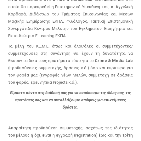
οποίο θα παρευρεθεί η Επιστημονικά Υπεύθυνή του, κ. Αγγελική
Καρδαρά, Διδάκτωρ του Τμήματος Επικοινωνίας και Μέσων
Μαζικής Ενημέρωσης ΕΚΠΑ, Φιλόλογος, Τακτική Επιστημονική
Συνεργάτιδα Κέντρου Μελέτης του Εγκλήματος, Εισηγήτρια και
Εκπαιδεύτρια Ε-Learning ΕΚΠΑ.
Τα μέλη του ΚΕ.Μ.Ε. όπως και όλοι/όλες οι συμμετέχοντες/
συμμετέχουσες στη συνάντηση θα έχουν τη δυνατότητα να
θέσουν τα δικά τους ερωτήματα τόσο για το
Crime & Μedia Lab
(προϋποθέσεις συμμετοχής, δράσεις κ.ά.) όσο και ευρύτερα για
τον φορέα μας (εγγραφές νέων Μελών, συμμετοχή σε δράσεις
του φορέα, ερευνητικά Projects κ.ά.).
Είμαστε πάντα στη διάθεσή σας για να ακούσουμε τις ιδέες σας, τις
προτάσεις σας και να ανταλλάξουμε απόψεις για επικείμενες
δράσεις.
Απαραίτητη προϋπόθεση συμμετοχής, ασχέτως της ιδιότητας
του μέλους ή όχι, είναι η εγγραφή (registration) έως και την
Τρίτη