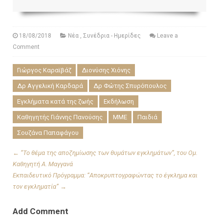
18/08/2018
Νέα
,
Συνέδρια - Ημερίδες
Leave a
Comment
Γιώργος Καραϊβάζ
Διονύσης Χιόνης
Δρ Αγγελική Καρδαρά
Δρ Φώτης Σπυρόπουλος
Εγκλήματα κατά της ζωής
Εκδήλωση
Καθηγητής Γιάννης Πανούσης
ΜΜΕ
Παιδιά
Σουζάνα Παπαφάγου
←
“Το θέμα της αποζημίωσης των θυμάτων εγκλημάτων”, του Ομ.
Καθηγητή Α. Μαγγανά
Εκπαιδευτικό Πρόγραμμα: “Αποκρυπτογραφώντας το έγκλημα και
τον εγκληματία”
→
Add Comment