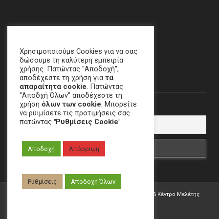
Χαλάνδρι, ΑΘΗΝΑ
email
:
crime[at]e-keme[dot]gr
Χρησιμοποιούμε Cookies για να σας
δώσουμε τη καλύτερη εμπειρία
χρήσης. Πατώντας "Αποδοχή”,
Newsletter
αποδέχεστε τη χρήση για
τα
απαραίτητα cookie
. Πατώντας
"Αποδχή Όλων" αποδέχεστε τη
χρήση
όλων των cookie
. Μπορείτε
Email
να ρυιμίσετε τις προτιμήσεις σας
πατώντας
"Ρυθμίσεις Cookie"
.
Αποδοχή
Απόρριψη
Ρυθμίσεις
Αποδοχή Όλων
Developed by
W.&G. Development
| Copyright ©
2026 Κέντρο Μελέτης
Εγκλήματος |
All Rights Reserved.