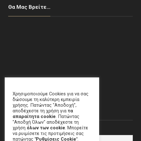
Θα Μας Βρείτε…
Χαλάνδρι, ΑΘΗΝΑ
email
:
crime[at]e-keme[dot]gr
Χρησιμοποιούμε Cookies για να σας
δώσουμε τη καλύτερη εμπειρία
χρήσης. Πατώντας "Αποδοχή”,
Newsletter
αποδέχεστε τη χρήση για
τα
απαραίτητα cookie
. Πατώντας
"Αποδχή Όλων" αποδέχεστε τη
χρήση
όλων των cookie
. Μπορείτε
Email
να ρυιμίσετε τις προτιμήσεις σας
πατώντας
"Ρυθμίσεις Cookie"
.