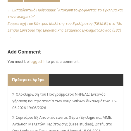
←
Εκπαιδευτικό Πρόγραμμα: “Αποκρυπτογραφώντας το έγκλημα και
τον εγκληματία”
Συμμετοχή του Κέντρου Μελέτης του Εγκλήματος (ΚΕ.Μ.Ε.) στο 18ο
Ετήσιο Συνέδριο της Ευρωπαϊκής Εταιρείας Εγκληματολογίας (ESC)
→
Add Comment
You must be
logged in
to post a comment.
Πρόσφατα Άρθρα
Ολοκλήρωση του Προγράμματος ΝΗΡΕΑΣ: Ενεργός
γήρανση και προστασία των ανθρωπίνων δικαιωμάτων| 15-
06-2026
19/06/2026
Σεμινάριο Εξ Αποστάσεως με Θέμα «Έγκλημα και ΜΜΕ:
Ανάλυση Μελετών Περίπτωσης (Case studies), Ζητήματα
Ορολογίας και Στιγματιστικού Λόγου»| 18-06-2026