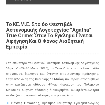
Το ΚΕ.Μ.Ε. Στο 6ο Φεστιβάλ
Αστυνομικής Λογοτεχνίας “Agatha” |
True Crime: Όταν Το Έγκλημα Γίνεται
Αφήγηση Και Ο Φόνος Αισθητική
Εμπειρία
Στο επίκεντρο του φετινού Φεστιβάλ Αστυνομικής Λογοτεχνίας
“Agatha” (05–30 Μαΐου 2025), το
True Crime
αποτέλεσε πεδίο
στοχασμού, διαλόγου και έντονης επιστημονικής πρόκλησης.
Στην εκδήλωση της
Κυριακής 18 Μαΐου
, που πραγματοποιήθηκε
στην κατάμεστη αίθουσα «Ρήγας Φεραίος» του Πολεμικού
Μουσείου Αθηνών, τέσσερις διακεκριμένοι ομιλητές/ομιλήτρια
ανέδειξαν τις αφανείς πλευρές του φαινομένου:
Γιάννης Πανούσης
, Ομότιμος Καθηγητής Εγκληματολογίας