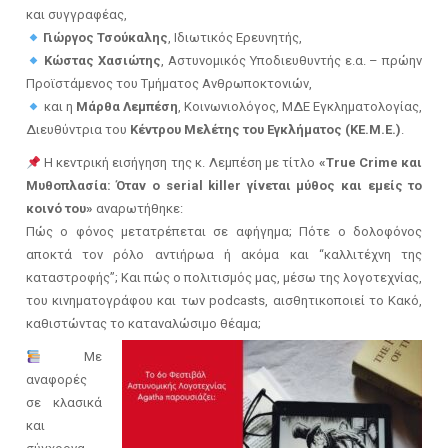
και συγγραφέας,
Γιώργος Τσούκαλης
, Ιδιωτικός Ερευνητής,
Κώστας Χασιώτης
, Αστυνομικός Υποδιευθυντής ε.α. – πρώην
Προϊστάμενος του Τμήματος Ανθρωποκτονιών,
και η
Μάρθα Λεμπέση
, Κοινωνιολόγος, MΔΕ Εγκληματολογίας,
Διευθύντρια του
Κέντρου Μελέτης του Εγκλήματος (ΚΕ.Μ.Ε.)
.
Η κεντρική εισήγηση της κ. Λεμπέση με τίτλο
«True Crime και
Μυθοπλασία: Όταν ο serial killer γίνεται μύθος και εμείς το
κοινό του»
αναρωτήθηκε:
Πώς ο φόνος μετατρέπεται σε αφήγημα; Πότε ο δολοφόνος
αποκτά τον ρόλο αντιήρωα ή ακόμα και “καλλιτέχνη της
καταστροφής”; Και πώς ο πολιτισμός μας, μέσω της λογοτεχνίας,
του κινηματογράφου και των podcasts, αισθητικοποιεί το Κακό,
καθιστώντας το καταναλώσιμο θέαμα;
Με
αναφορές
σε κλασικά
και