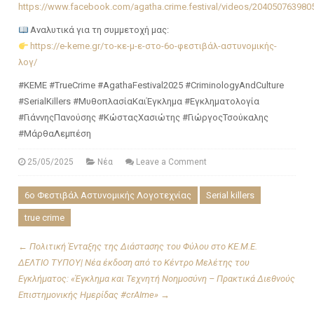
https://www.facebook.com/agatha.crime.festival/videos/204050763980
Αναλυτικά για τη συμμετοχή μας:
https://e-keme.gr/το-κε-μ-ε-στο-6o-φεστιβάλ-αστυνομικής-
λογ/
#ΚΕΜΕ #TrueCrime #AgathaFestival2025 #CriminologyAndCulture
#SerialKillers #ΜυθοπλασίαΚαιΈγκλημα #Εγκληματολογία
#ΓιάννηςΠανούσης #ΚώσταςΧασιώτης #ΓιώργοςΤσούκαλης
#ΜάρθαΛεμπέση
25/05/2025
Νέα
Leave a Comment
6ο Φεστιβάλ Αστυνομικής Λογοτεχνίας
Serial killers
true crime
←
Πολιτική Ένταξης της Διάστασης του Φύλου στο ΚΕ.Μ.Ε.
ΔΕΛΤΙΟ ΤΥΠΟΥ| Νέα έκδοση από το Κέντρο Μελέτης του
Εγκλήματος: «Έγκλημα και Τεχνητή Νοημοσύνη – Πρακτικά Διεθνούς
Επιστημονικής Ημερίδας #crAIme»
→