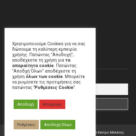
Χαλάνδρι, ΑΘΗΝΑ
email
:
crime[at]e-keme[dot]gr
Χρησιμοποιούμε Cookies για να σας
δώσουμε τη καλύτερη εμπειρία
χρήσης. Πατώντας "Αποδοχή”,
Newsletter
αποδέχεστε τη χρήση για
τα
απαραίτητα cookie
. Πατώντας
"Αποδχή Όλων" αποδέχεστε τη
χρήση
όλων των cookie
. Μπορείτε
Email
να ρυιμίσετε τις προτιμήσεις σας
πατώντας
"Ρυθμίσεις Cookie"
.
Αποδοχή
Απόρριψη
Ρυθμίσεις
Αποδοχή Όλων
Developed by
W.&G. Development
| Copyright ©
2026 Κέντρο Μελέτης