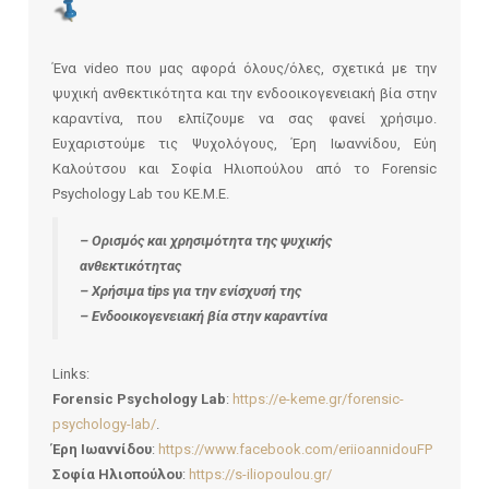
Ένα video που μας αφορά όλους/όλες, σχετικά με την
ψυχική ανθεκτικότητα και την ενδοοικογενειακή βία στην
καραντίνα, που ελπίζουμε να σας φανεί χρήσιμο.
Ευχαριστούμε τις Ψυχολόγους, Έρη Ιωαννίδου, Εύη
Καλούτσου και Σοφία Ηλιοπούλου από το Forensic
Psychology Lab του ΚΕ.Μ.Ε.
– Ορισμός και χρησιμότητα της ψυχικής
ανθεκτικότητας
– Χρήσιμα tips για την ενίσχυσή της
– Ενδοοικογενειακή βία στην καραντίνα
Links:
Forensic Psychology Lab
:
https://e-keme.gr/forensic-
psychology-lab/
.
Έρη Ιωαννίδου
:
https://www.facebook.com/eriioannidouFP
Σοφία Ηλιοπούλου
:
https://s-iliopoulou.gr/