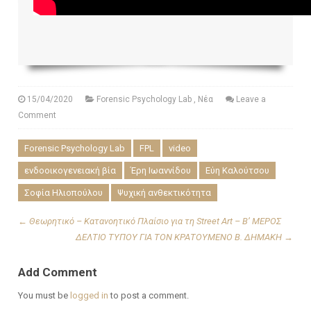
15/04/2020
Forensic Psychology Lab
,
Νέα
Leave a
Comment
Forensic Psychology Lab
FPL
video
ενδοοικογενειακή βία
Έρη Ιωαννίδου
Εύη Καλούτσου
Σοφία Ηλιοπούλου
Ψυχική ανθεκτικότητα
←
Θεωρητικό – Κατανοητικό Πλαίσιο για τη Street Art – Β’ ΜΕΡΟΣ
ΔΕΛΤΙΟ ΤΥΠΟΥ ΓΙΑ ΤΟΝ ΚΡΑΤΟΥΜΕΝΟ Β. ΔΗΜΑΚΗ
→
Add Comment
You must be
logged in
to post a comment.