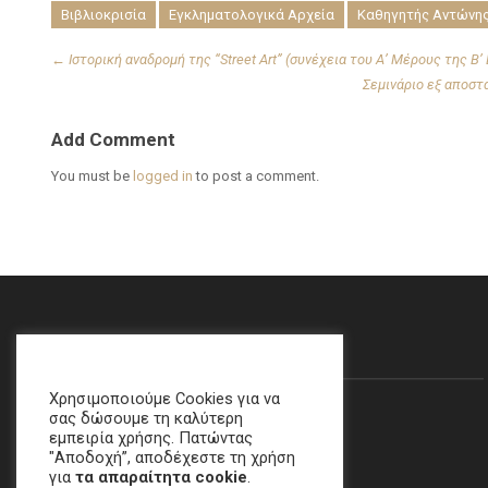
Βιβλιοκρισία
Εγκληματολογικά Αρχεία
Καθηγητής Αντώνη
←
Ιστορική αναδρομή της “Street Art” (συνέχεια του Α’ Μέρους της Β’
Σεμινάριο εξ αποστ
Add Comment
You must be
logged in
to post a comment.
Θα Μας Βρείτε…
Χρησιμοποιούμε Cookies για να
σας δώσουμε τη καλύτερη
εμπειρία χρήσης. Πατώντας
"Αποδοχή”, αποδέχεστε τη χρήση
για
τα απαραίτητα cookie
.