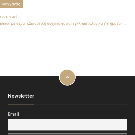
ς Μαγγανάς
 Ενότητας)
άσεως με θέμα: «Δικαστική ψυχολογία και εγκληματολογικά ζητήματα»
→
Newsletter
Email