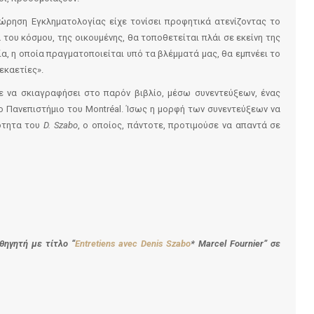
εώρηση Εγκληματολογίας είχε τονίσει προφητικά ατενίζοντας το
 του κόσμου, της οικουμένης, θα τοποθετείται πλάι σε εκείνη της
α, η οποία πραγματοποιείται υπό τα βλέμματά μας, θα εμπνέει το
εκαετίες».
να σκιαγραφήσει στο παρόν βιβλίο, μέσω συνεντεύξεων, ένας
ο Πανεπιστήμιο του Montréal. Ίσως η μορφή των συνεντεύξεων να
κότητα του
D. Szabo
, ο οποίος, πάντοτε, προτιμούσε να απαντά σε
θηγητή με τίτλο “
Entretiens avec Denis Szabo
*
Marcel Fournier
” σε