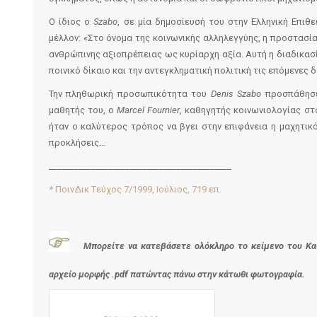
Ο ίδιος ο
Szabo
, σε μία δημοσίευσή του στην Ελληνική Επιθ
μέλλον: «Στο όνομα της κοινωνικής αλληλεγγύης, η προστασία
ανθρώπινης αξιοπρέπειας ως κυρίαρχη αξία. Αυτή η διαδικασί
ποινικό δίκαιο και την αντεγκληματική πολιτική τις επόμενες δ
Την πληθωρική προσωπικότητα του
Denis Szabo
προσπάθησε 
μαθητής του, ο
Marcel Fournier
, καθηγητής κοινωνιολογίας στ
ήταν ο καλύτερος τρόπος να βγει στην επιφάνεια η μαχητι
προκλήσεις…
___________________________________________
* ΠοινΔικ Tεύχος 7/1999, Ιούλιος, 719 επ.
Μπορείτε να κατε
βάσετε ολόκληρο το κείμενο του Κα
αρχε
ίο μορφής .pdf πατώντας πάνω στην κάτωθι φωτογραφία.