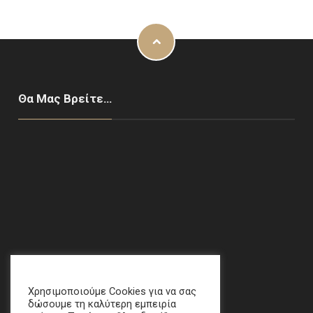
Θα Μας Βρείτε…
Χαλάνδρι, ΑΘΗΝΑ
email
:
crime[at]e-keme[dot]gr
Χρησιμοποιούμε Cookies για να σας
δώσουμε τη καλύτερη εμπειρία