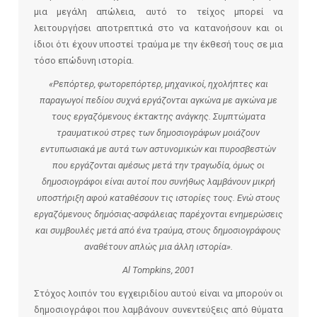
μια μεγάλη απώλεια, αυτό το τείχος μπορεί να
λειτουργήσει αποτρεπτικά στο να κατανοήσουν και οι
ίδιοι ότι έχουν υποστεί τραύμα με την έκθεσή τους σε μια
τόσο επώδυνη ιστορία.
«Ρεπόρτερ, φωτορεπόρτερ, μηχανικοί, ηχολήπτες και
παραγωγοί πεδίου συχνά εργάζονται αγκώνα με αγκώνα με
τους εργαζόμενους έκτακτης ανάγκης. Συμπτώματα
τραυματικού στρες των δημοσιογράφων μοιάζουν
εντυπωσιακά με αυτά των αστυνομικών και πυροσβεστών
που εργάζονται αμέσως μετά την τραγωδία, όμως οι
δημοσιογράφοι είναι αυτοί που συνήθως λαμβάνουν μικρή
υποστήριξη αφού καταθέσουν τις ιστορίες τους. Ενώ στους
εργαζόμενους δημόσιας-ασφάλειας παρέχονται ενημερώσεις
και συμβουλές μετά από ένα τραύμα, στους δημοσιογράφους
αναθέτουν απλώς μια άλλη ιστορία».
Al
Tompkins
, 2001
Στόχος λοιπόν του εγχειριδίου αυτού είναι να μπορούν οι
δημοσιογράφοι που λαμβάνουν συνεντεύξεις από θύματα