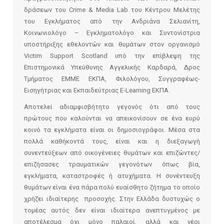
δράσεων του Crime & Media Lab του Κέντρου Μελέτης
του Εγκλήματος από την Ανδριάνα Σελιανίτη,
Κοινωνιολόγο – Εγκληματολόγο και Συντονίστρια
υποστήριξης εθελοντών και θυμάτων στον οργανισμό
Victim Support Scotland υπό την επίβλεψη της
Επιστημονικά Υπεύθυνης Αγγελικής Καρδαρά, Δρος
Τμήματος ΕΜΜΕ ΕΚΠΑ, Φιλολόγου, Συγγραφέως-
Εισηγήτριας και Εκπαιδεύτριας E-Learning ΕΚΠΑ.
Αποτελεί αδιαμφισβήτητο γεγονός ότι από τους
πρώτους που καλούνται να απεικονίσουν σε ένα ευρύ
κοινό τα εγκλήματα είναι οι δημοσιογράφοι. Μέσα στα
πολλά καθήκοντά τους, είναι και η διεξαγωγή
συνεντεύξεων από οικογένειες θυμάτων και επιζώντες/
επιζήσασες τραυματικών γεγονότων όπως βία,
εγκλήματα, καταστροφές ή ατυχήματα. Η συνέντευξη
θυμάτων είναι ένα πάρα πολύ ευαίσθητο ζήτημα το οποίο
χρήζει ιδιαίτερης προσοχής. Στην Ελλάδα δυστυχώς ο
τομέας αυτός δεν είναι ιδιαίτερα ανεπτυγμένος με
αποτέλεσμα όχι μόνο παλαιοί, αλλά και νέοι