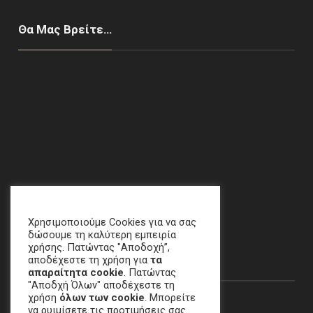
Θα Μας Βρείτε…
Χαλάνδρι, ΑΘΗΝΑ
email
:
crime[at]e-keme[dot]gr
Χρησιμοποιούμε Cookies για να σας
δώσουμε τη καλύτερη εμπειρία
χρήσης. Πατώντας "Αποδοχή”,
Newsletter
αποδέχεστε τη χρήση για
τα
απαραίτητα cookie
. Πατώντας
"Αποδχή Όλων" αποδέχεστε τη
χρήση
όλων των cookie
. Μπορείτε
Email
να ρυιμίσετε τις προτιμήσεις σας