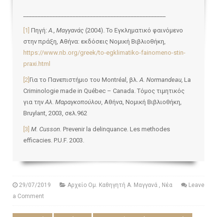
_________________________________________________
[1]
Πηγή:
Α., Μαγγανάς
(2004). Το Εγκληματικό φαινόμενο
στην πράξη, Αθήνα: εκδόσεις Νομική Βιβλιοθήκη,
https://www.nb.org/greek/to-egklimatiko-fainomeno-stin-
praxi.html
[2]
Για το Πανεπιστήμιο του Μοntréal, βλ.
A. Normandeau,
La
Criminologie made in Québec – Canada. Τόμος τιμητικός
για την
Αλ. Μαραγκοπούλου
, Αθήνα, Νομική Βιβλιοθήκη,
Bruylant, 2003, σελ.962
[3]
M. Cusson.
Prevenir la delinquance. Les methodes
efficacies. P.U.F. 2003.
29/07/2019
Αρχείο Ομ. Καθηγητή Α. Μαγγανά
,
Νέα
Leave
a Comment