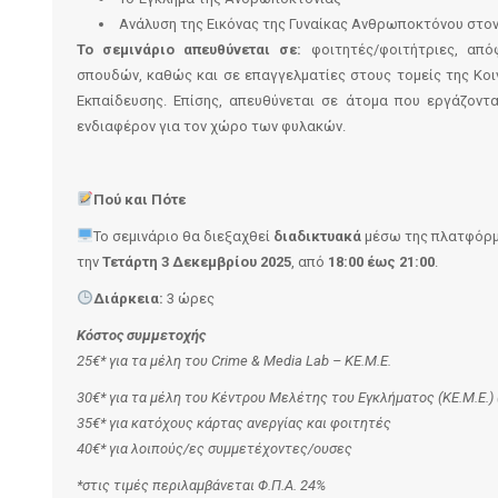
Ανάλυση της Εικόνας της Γυναίκας Ανθρωποκτόνου στο
Το σεμινάριο απευθύνεται σε:
φοιτητές/φοιτήτριες, απ
σπουδών, καθώς και σε επαγγελματίες στους τομείς της Κοι
Εκπαίδευσης. Επίσης, απευθύνεται σε άτομα που εργάζοντ
ενδιαφέρον για τον χώρο των φυλακών.
Πού
και Πότε
Το σεμινάριο θα διεξαχθεί
διαδικτυακά
μέσω της πλατφόρ
την
Τετάρτη 3 Δεκεμβρίου 2025
, από
18:00 έως 21:00
.
Διάρκεια:
3 ώρες
Κόστος συμμετοχής
25€* για τα μέλη του
Crime
&
Media
Lab
– ΚΕ.Μ.Ε.
30€* για τα μέλη του Κέντρου Μελέτης του Εγκλήματος (ΚΕ.Μ.Ε.) 
35€* για κατόχους κάρτας ανεργίας και φοιτητές
40€* για λοιπούς/ες συμμετέχοντες/ουσες
*στις τιμές περιλαμβάνεται Φ.Π.Α. 24%