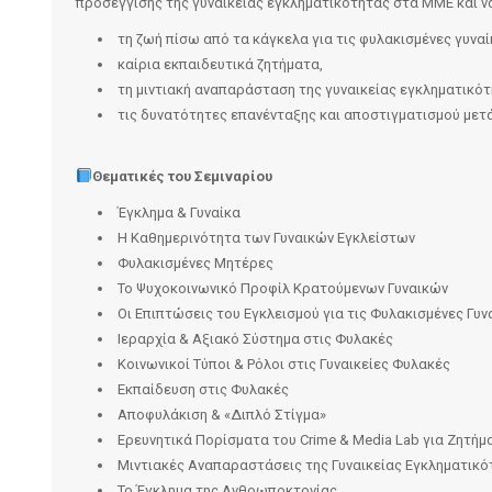
προσέγγισης της γυναικείας εγκληματικότητας στα ΜΜΕ και να
τη ζωή πίσω από τα κάγκελα για τις φυλακισμένες γυναί
καίρια εκπαιδευτικά ζητήματα,
τη μιντιακή αναπαράσταση της γυναικείας εγκληματικότ
τις δυνατότητες επανένταξης και αποστιγματισμού μετ
Θεματικές
του Σεμιναρίου
Έγκλημα & Γυναίκα
Η Καθημερινότητα των Γυναικών Εγκλείστων
Φυλακισμένες Μητέρες
Το Ψυχοκοινωνικό Προφίλ Κρατούμενων Γυναικών
Οι Επιπτώσεις του Εγκλεισμού για τις Φυλακισμένες Γυν
Ιεραρχία & Αξιακό Σύστημα στις Φυλακές
Κοινωνικοί Τύποι & Ρόλοι στις Γυναικείες Φυλακές
Εκπαίδευση στις Φυλακές
Αποφυλάκιση & «Διπλό Στίγμα»
Ερευνητικά Πορίσματα του Crime & Media Lab για Ζητήμ
Μιντιακές Αναπαραστάσεις της Γυναικείας Εγκληματικό
Το Έγκλημα της Ανθρωποκτονίας