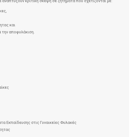
 αναπτύξουν κριτική σκέψη σε ζητήματα που σχετίζονται με:
κες,
ητας και
ά την αποφυλάκιση.
αίκες
ατα Εκπαίδευσης στις Γυναικείες Φυλακές
τητας