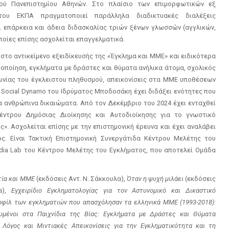
κού Πανεπιστημίου Αθηνών. Στο πλαίσιο των επιμορφωτικών εξ
ου ΕΚΠΑ πραγματοποιεί παράλληλα διαδικτυακές διαλέξεις
χει επάρκεια και άδεια διδασκαλίας τριών ξένων γλωσσών (αγγλικών,
οποίες επίσης ασχολείται επαγγελματικά.
 στο αντικείμενο εξειδίκευσής της «Έγκλημα και ΜΜΕ» και ειδικότερα
τοποίηση, εγκλήματα με δράστες και θύματα ανήλικα άτομα, σχολικός
νωνίας του έγκλειστου πληθυσμού, απεικονίσεις στα ΜΜΕ υποθέσεων
 Social Dynamo του Ιδρύματος Μποδοσάκη έχει διδάξει ενότητες που
τα ανθρώπινα δικαιώματα. Από τον Δεκέμβριο του 2024 έχει ενταχθεί
ντρου Δημόσιας Διοίκησης και Αυτοδιοίκησης για το γνωστικό
. Ασχολείται επίσης με την επιστημονική έρευνα και έχει αναλάβει
ς. Είναι Τακτική Επιστημονική Συνεργάτιδα Κέντρου Μελέτης του
Media Lab του Κέντρου Μελέτης του Εγκλήματος, που αποτελεί Ομάδα
τία και ΜΜΕ
(εκδόσεις Αντ. Ν. Σάκκουλα),
Όταν η ψυχή μιλάει
(εκδόσεις
α),
Εγχειρίδιο Εγκληματολογίας για τον Αστυνομικό και Δικαστικό
οφίλ των εγκληματιών που απασχόλησαν τα ελληνικά ΜΜΕ (1993-2018):
υμένοι στα Παιχνίδια της Βίας: Εγκλήματα με Δράστες και Θύματα
 Λόγος και Μιντιακές Απεικονίσεις για την Εγκληματικότητα και τη