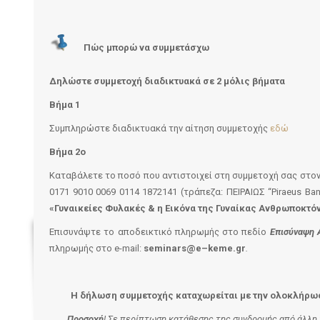
Πώς μπορώ να συμμετάσχω
Δηλώστε συμμετοχή διαδικτυακά σε 2 μόλις βήματα
Βήμα 1
Συμπληρώστε διαδικτυακά την αίτηση συμμετοχής
εδώ
Βήμα 2ο
Καταβάλετε το ποσό που αντιστοιχεί στη συμμετοχή σας στον
0171 9010 0069 0114 1872141 (τράπεζα: ΠΕΙΡΑΙΩΣ “Piraeus Ba
«Γυναικείες Φυλακές & η Εικόνα της Γυναίκας Ανθρωποκτ
Επισυνάψτε το αποδεικτικό πληρωμής στο πεδίο
Επισύναψη 
πληρωμής στο e-mail:
seminars
@
e
–
keme
.
gr
.
Η δήλωση συμμετοχής καταχωρείται με την ολοκλήρωσ
Προσοχή
! Σε περίπτωση κατάθεσης της συνδρομής από άλλη