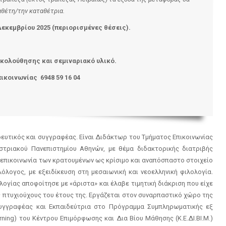
αθέτη/την καταθέτρια.
Δεκεμβρίου
202
5
(περιορισμένες θέσεις).
κολούθησης και σεμιναριακό υλικό.
ικοινωνίας 6948 59 16 04
δευτικός και συγγραφέας. Είναι Διδάκτωρ του Τμήματος Επικοινωνίας
τριακού Πανεπιστημίου Αθηνών, με θέμα διδακτορικής διατριβής
 επικοινωνία των κρατουμένων ως κρίσιμο και αναπόσπαστο στοιχείο
όλογος, με εξειδίκευση στη μεσαιωνική και νεοελληνική φιλολογία.
λογίας αποφοίτησε με «άριστα» και έλαβε τιμητική διάκριση που είχε
 πτυχιούχους του έτους της. Εργάζεται στον συναρπαστικό χώρο της
-Συγγραφέας και Εκπαιδεύτρια στο Πρόγραμμα Συμπληρωματικής εξ
ning) του Κέντρου Επιμόρφωσης και Δια Βίου Μάθησης (Κ.Ε.ΔΙ.ΒΙ.Μ.)