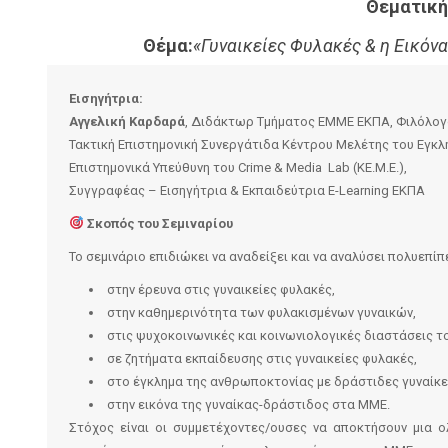
Θεματική
Θέμα:
«Γυναικείες Φυλακές & η Εικό
Εισηγήτρια:
Αγγελική Καρδαρά
, Διδάκτωρ Τμήματος ΕΜΜΕ ΕΚΠΑ, Φιλόλογ
Τακτική Επιστημονική Συνεργάτιδα Κέντρου Μελέτης του Εγκλ
Επιστημονικά Υπεύθυνη του Crime & Media Lab (ΚΕ.Μ.Ε.),
Συγγραφέας – Εισηγήτρια & Εκπαιδεύτρια Ε-Learning ΕΚΠΑ
Σκοπός του Σεμιναρίου
Το σεμινάριο επιδιώκει να αναδείξει και να αναλύσει πολυεπί
στην έρευνα στις γυναικείες φυλακές,
στην καθημερινότητα των φυλακισμένων γυναικών,
στις ψυχοκοινωνικές και κοινωνιολογικές διαστάσεις τ
σε ζητήματα εκπαίδευσης στις γυναικείες φυλακές,
στο έγκλημα της ανθρωποκτονίας με δράστιδες γυναίκε
στην εικόνα της γυναίκας-δράστιδος στα ΜΜΕ.
Στόχος είναι οι συμμετέχοντες/ουσες να αποκτήσουν μια ο