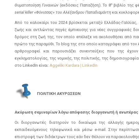
ο
Θυματοποίηση Γυναικών
(εκδόσεις Παπαζήση). Το 8
βιβλίο της φ
serial
killer
«Φόνισσας» του Αλέξανδρου Παπαδιαμάντη
και κυκλοφορε
Από το καλοκαίρι του 2024 βρίσκεται μεταξύ Ελλάδας-Γαλλίας,
ζωής και αντλώντας πηγές έμπνευσης για νέες συγγραφικές δο
δρόμος στη ζωή της, τον οποίο επέλεξε να ακολουθήσει από παι
πρώτο της παραμύθι. Το blog της στο οποίο καταγράφει από τον Α
αρθρογραφεί και παρουσιάζει συνεντεύξεις που της έχο
εγκληματολογίας, της νομικής, της πολιτικής, της δημοσιογραφία
στο LinkedIn είναι:
Aggeliki Kardara | LinkedIn
ΠΟΛΙΤΙΚΗ ΑΚΥΡΩΣΕΩΝ
Ακύρωση σεμιναρίων λόγω απόφασης διοργανωτή ή ανωτέρας
Οι διοργανωτές διατηρούν το δικαίωμα της αλλαγής ημερομ
εκπαιδευόμενους τηλεφωνικά και μέσω e-mail. Στην περίπτωση
επιστροφή των διδάκτρων τους εάν δεν θέλουν να παρακολουθήσο