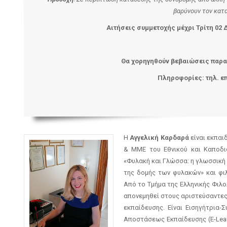
βαρύνουν τον κατ
Αιτήσεις συμμετοχής μέχρι
Τρίτη
0
2
Θα χορηγηθούν βεβαιώσεις παρα
Πληροφορίες: τηλ. επ
H
Αγγελική Καρδαρά
είναι εκπαι
& ΜΜΕ του Εθνικού και Καποδισ
«Φυλακή και Γλώσσα: η γλωσσική
της δομής των φυλακών» και φιλ
Από το Τμήμα της Ελληνικής Φιλο
απονεμηθεί στους αριστεύσαντες
εκπαίδευσης. Είναι Εισηγήτρια
Αποστάσεως Εκπαίδευσης (E-Lear