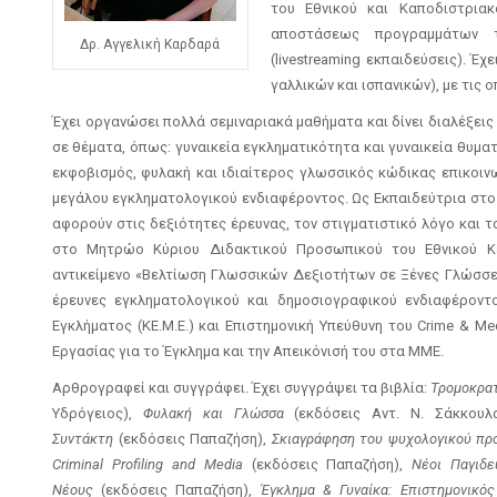
του Εθνικού και Καποδιστρια
αποστάσεως προγραμμάτων τ
Δρ. Αγγελική Καρδαρά
(livestreaming εκπαιδεύσεις). Έ
γαλλικών και ισπανικών), με τις 
Έχει οργανώσει πολλά σεμιναριακά μαθήματα και δίνει διαλέξεις
σε θέματα, όπως: γυναικεία εγκληματικότητα και γυναικεία θυμα
εκφοβισμός, φυλακή και ιδιαίτερος γλωσσικός κώδικας επικοι
μεγάλου εγκληματολογικού ενδιαφέροντος. Ως Εκπαιδεύτρια στο
αφορούν στις δεξιότητες έρευνας, τον στιγματιστικό λόγο και 
στο Μητρώο Κύριου Διδακτικού Προσωπικού του Εθνικού Κέ
αντικείμενο «Βελτίωση Γλωσσικών Δεξιοτήτων σε Ξένες Γλώσσες»
έρευνες εγκληματολογικού και δημοσιογραφικού ενδιαφέροντο
Εγκλήματος (ΚΕ.Μ.Ε.) και Επιστημονική Υπεύθυνη του Crime & 
Εργασίας για το Έγκλημα και την Απεικόνισή του στα ΜΜΕ.
Αρθρογραφεί και συγγράφει. Έχει συγγράψει τα βιβλία:
Τρομοκρα
Υδρόγειος),
Φυλακή και Γλώσσα
(εκδόσεις Αντ. Ν. Σάκκουλ
Συντάκτη
(εκδόσεις Παπαζήση),
Σκιαγράφηση του ψυχολογικού πρ
Criminal
Profiling
and
Media
(εκδόσεις Παπαζήση),
Νέοι Παγιδε
Νέους
(εκδόσεις Παπαζήση),
Έγκλημα & Γυναίκα: Επιστημονικός