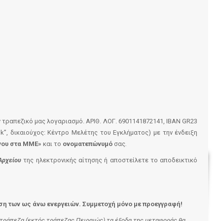
 τραπεζικό μας λογαριασμό. ΑΡΙΘ. ΛΟΓ. 6901141872141, ΙΒΑΝ GR23
nk”, δικαιούχος: Κέντρο Μελέτης του Εγκλήματος) με την ένδειξη
όνου στα ΜΜΕ»
και το
ονοματεπώνυμό
σας
.
Αρχείου
της ηλεκτρονικής αίτησης ή αποστείλετε το αποδεικτικό
η των ως άνω ενεργειών. Συμμετοχή μόνο με προεγγραφή!
 τράπεζα (εκτός τράπεζας Πειραιώς) τα έξοδα της μεταφοράς θα