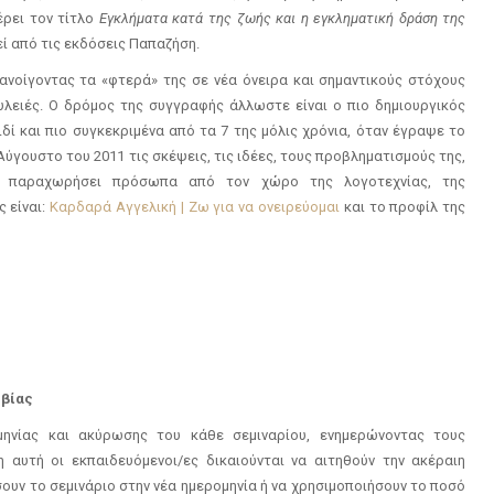
έρει τον τίτλο
Εγκλήματα κατά της ζωής και η εγκληματική δράση της
ί από τις εκδόσεις Παπαζήση.
 ανοίγοντας τα «φτερά» της σε νέα όνειρα και σημαντικούς στόχους
υλειές. Ο δρόμος της συγγραφής άλλωστε είναι ο πιο δημιουργικός
δί και πιο συγκεκριμένα από τα 7 της μόλις χρόνια, όταν έγραψε το
ύγουστο του 2011 τις σκέψεις, τις ιδέες, τους προβληματισμούς της,
υν παραχωρήσει πρόσωπα από τον χώρο της λογοτεχνίας, της
ς είναι:
Καρδαρά Αγγελική | Ζω για να ονειρεύομαι
και το προφίλ της
 βίας
ηνίας και ακύρωσης του κάθε σεμιναρίου, ενημερώνοντας τους
 αυτή οι εκπαιδευόμενοι/ες δικαιούνται να αιτηθούν την ακέραιη
υν το σεμινάριο στην νέα ημερομηνία ή να χρησιμοποιήσουν το ποσό