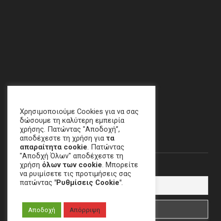
Address: Chalandri, Athens
email
:
crime[at]e-keme[dot]gr
Χρησιμοποιούμε Cookies για να σας
δώσουμε τη καλύτερη εμπειρία
χρήσης. Πατώντας "Αποδοχή”,
Newsletter
αποδέχεστε τη χρήση για
τα
απαραίτητα cookie
. Πατώντας
"Αποδχή Όλων" αποδέχεστε τη
χρήση
όλων των cookie
. Μπορείτε
Email
να ρυιμίσετε τις προτιμήσεις σας
πατώντας
"Ρυθμίσεις Cookie"
.
Αποδοχή
Απόρριψη